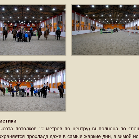
истики
ысота потолков 12 метров по центру) выполнена по спец
храняется прохлада даже в самые жаркие дни, а зимой и