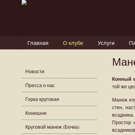
Главная
О клубе
Услуги
Па
Ман
Новости
Конный 
Пресса о нас
той же це
Горка круговая
Манеж клу
стен, нас
Конюшни
всадника,
Простор 
Круговой манеж (Бочка)
всадников