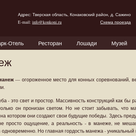
Адрес: Тверская область, Конаковский район, д. Сажино
E-mail:
info@konkoni.ru
Схема проезда
рк-Отель
Ресторан
Лошади
Музей
еж
манеж
— огороженное место для конных соревнований, ве
ли.
ба - это свет и простор. Массивность конструкций как бы 
только он пронизан светом. Но не стоит забывать, что 
 на котором они создают свои будущие победы. Здесь преду
не просто ощущение, а реальность - в манеже, не мешая
 одновременно. Но главная гордость манежа - уникальный 