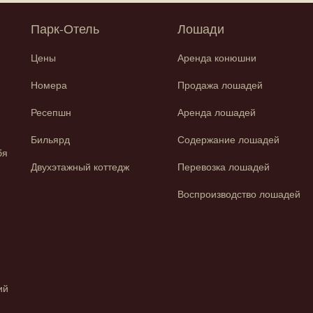
Парк-Отель
Лошади
Цены
Аренда конюшни
Номера
Продажа лошадей
Ресепшн
Аренда лошадей
Бильярд
Содержание лошадей
бя
Двухэтажный коттедж
Перевозка лошадей
Воспроизводство лошадей
ий